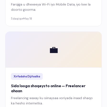
Farqiga u dhexeeya Wi-Fi iyo Mobile Data, iyo kee la
doorto goorma.
5 daqiiqo
May 18
💼
Xirfadaha Dijitaalka
Sida looga shaqeysto online — Freelancer
ahaan
Freelancing waxay ku siinaysaa xoriyada inaad shaqo
ka hesho internetka.