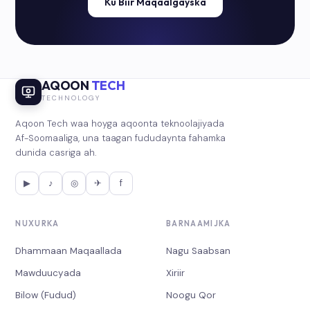
Ku Biir Maqaalgayska
AQOON
TECH
TECHNOLOGY
Aqoon Tech waa hoyga aqoonta teknoolajiyada
Af-Soomaaliga, una taagan fududaynta fahamka
dunida casriga ah.
▶
♪
◎
✈
f
NUXURKA
BARNAAMIJKA
Dhammaan Maqaallada
Nagu Saabsan
Mawduucyada
Xiriir
Bilow (Fudud)
Noogu Qor