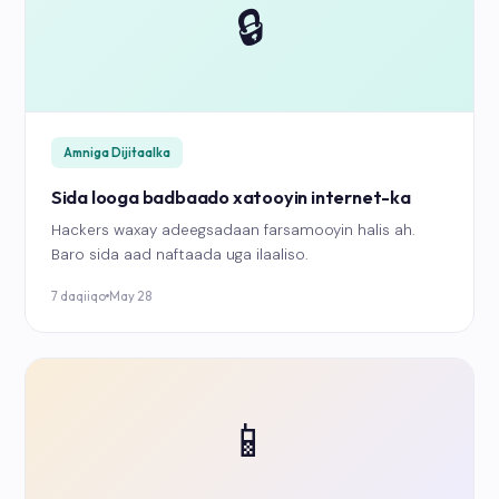
🔒
Amniga Dijitaalka
Sida looga badbaado xatooyin internet-ka
Hackers waxay adeegsadaan farsamooyin halis ah.
Baro sida aad naftaada uga ilaaliso.
7 daqiiqo
May 28
📱