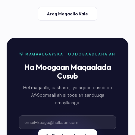
Arag Maqaallo Kale
💡 MAQAALGAYSKA TODDOBAADLAHA AH
Ha Moogaan Maqaalada
Cusub
Hel maqaallo, casharro, iyo aqoon cusub oo
Af‑Soomaali ah si toos ah sanduuqa
emaylkaaga.