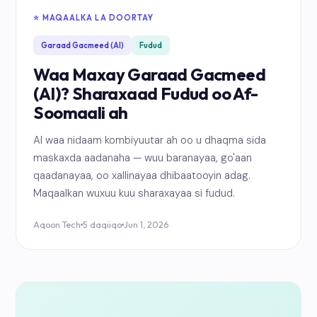
⭐ MAQAALKA LA DOORTAY
Garaad Gacmeed (AI)
Fudud
Waa Maxay Garaad Gacmeed
(AI)? Sharaxaad Fudud oo Af-
Soomaali ah
AI waa nidaam kombiyuutar ah oo u dhaqma sida
maskaxda aadanaha — wuu baranayaa, go'aan
qaadanayaa, oo xallinayaa dhibaatooyin adag.
Maqaalkan wuxuu kuu sharaxayaa si fudud.
Aqoon Tech
5 daqiiqo
Jun 1, 2026