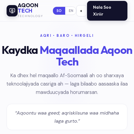
AQOON
Nala Soo
TECH
◐
SO
EN
Xiriir
TECHNOLOGY
AQRI • BARO • HIRGELI
Kaydka
Maqaallada Aqoon
Tech
Ka dhex hel maqaallo Af-Soomaali ah oo sharxaya
teknoolajiyada casriga ah — laga bilaabo aasaaska ilaa
mawduucyada horumarsan.
“Aqoontu waa geed; aqriskiisuna waa midhaha
laga gurto.”