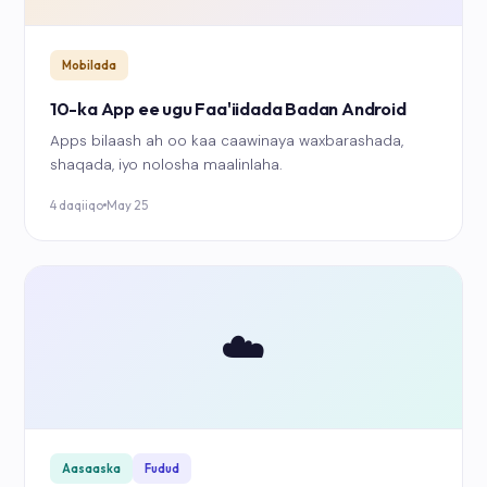
Mobilada
10-ka App ee ugu Faa'iidada Badan Android
Apps bilaash ah oo kaa caawinaya waxbarashada,
shaqada, iyo nolosha maalinlaha.
4 daqiiqo
May 25
☁️
Aasaaska
Fudud