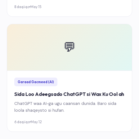
8 daqiiqo
May 15
💬
Garaad Gacmeed (AI)
Sida Loo Adeegsado ChatGPT si Wax Ku Ool ah
ChatGPT waa AI-ga ugu caansan dunida. Baro sida
loola shaqeysto si hufan.
6 daqiiqo
May 12