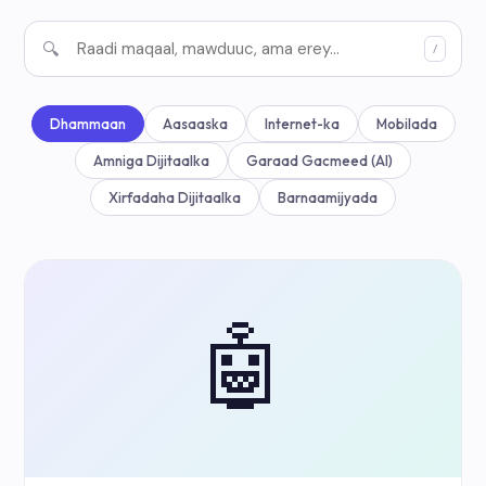
🔍
/
Dhammaan
Aasaaska
Internet-ka
Mobilada
Amniga Dijitaalka
Garaad Gacmeed (AI)
Xirfadaha Dijitaalka
Barnaamijyada
🤖